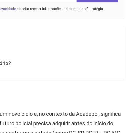
rivacidade
e aceita receber informações adicionais do Estratégia.
ório?
m novo ciclo e, no contexto da Acadepol, significa
turo policial precisa adquirir antes do início do
es conforme o estado (como PC-SP, PCERJ, PC-MG,