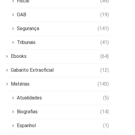
Fiscal
(49)
OAB
(19)
Segurança
(141)
Tribunais
(41)
Ebooks
(64)
Gabarito Extraoficial
(12)
Matérias
(143)
Atualidades
(5)
Biografias
(14)
Espanhol
(1)