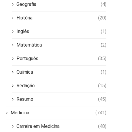
Geografia
(4)
História
(20)
Inglês
(1)
Matemática
(2)
Português
(35)
Química
(1)
Redação
(15)
Resumo
(45)
Medicina
(741)
Carreira em Medicina
(48)