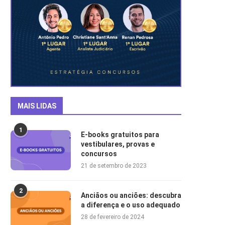
MAIS LIDAS
1
E-books gratuitos para
vestibulares, provas e
concursos
21 de setembro de 2023
2
Anciãos ou anciões: descubra
a diferença e o uso adequado
28 de fevereiro de 2024