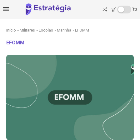
Início
»
Militares
»
Escolas
»
Marinha
»
EFOMM
EFOMM