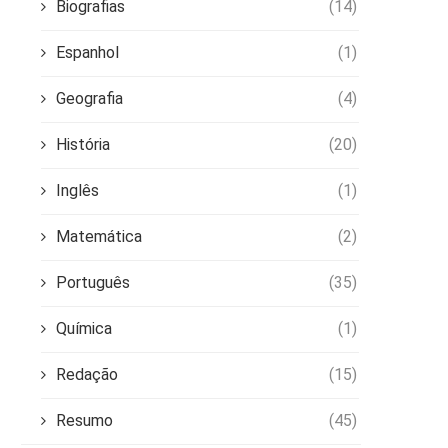
Biografias
(14)
Espanhol
(1)
Geografia
(4)
História
(20)
Inglês
(1)
Matemática
(2)
Português
(35)
Química
(1)
Redação
(15)
Resumo
(45)