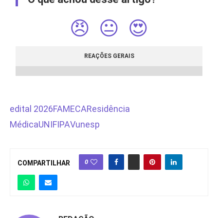
😠
😐
😍
REAÇÕES GERAIS
edital 2026
FAMECA
Residência
Médica
UNIFIPA
Vunesp
0
COMPARTILHAR