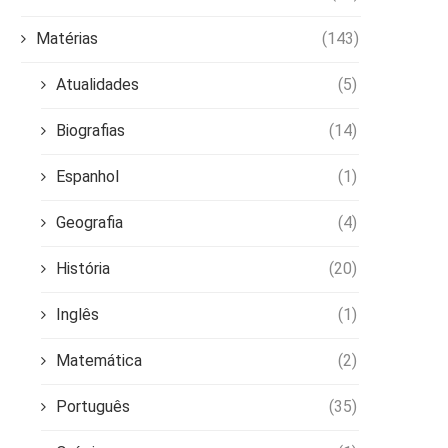
Matérias
(143)
Atualidades
(5)
Biografias
(14)
Espanhol
(1)
Geografia
(4)
História
(20)
Inglês
(1)
Matemática
(2)
Português
(35)