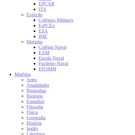
EPCAR
ITA
Exército
Colégios Militares
EsPCEx
ESA
IME
Marinha
Colégio Naval
EAM
Escola Naval
Fuzileiro Naval
EFOMM
Matérias
Artes
Atualidades
Biografias
Biologia
Espanhol
Filosofia
Física
Geografia
História
Inglês
Literatura