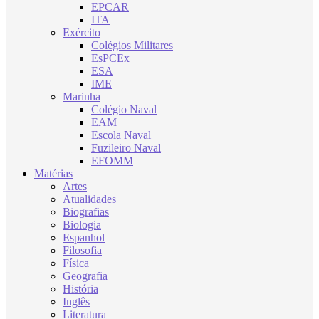
EPCAR
ITA
Exército
Colégios Militares
EsPCEx
ESA
IME
Marinha
Colégio Naval
EAM
Escola Naval
Fuzileiro Naval
EFOMM
Matérias
Artes
Atualidades
Biografias
Biologia
Espanhol
Filosofia
Física
Geografia
História
Inglês
Literatura