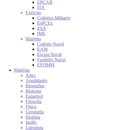
EPCAR
ITA
Exército
Colégios Militares
EsPCEx
ESA
IME
Marinha
Colégio Naval
EAM
Escola Naval
Fuzileiro Naval
EFOMM
Matérias
Artes
Atualidades
Biografias
Biologia
Espanhol
Filosofia
Física
Geografia
História
Inglês
Literatura