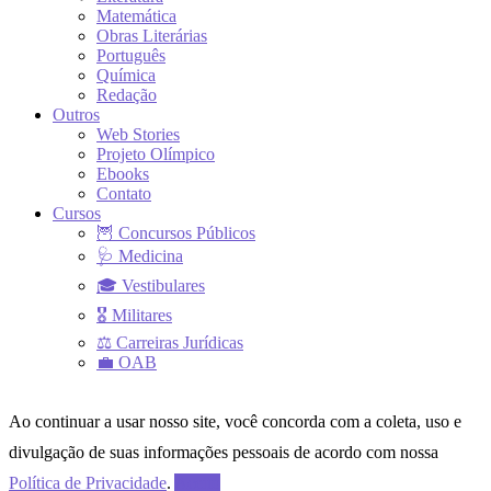
Matemática
Obras Literárias
Português
Química
Redação
Outros
Web Stories
Projeto Olímpico
Ebooks
Contato
Cursos
🦉 Concursos Públicos
🩺 Medicina
🎓 Vestibulares
🎖 Militares
⚖ Carreiras Jurídicas
💼 OAB
Ao continuar a usar nosso site, você concorda com a coleta, uso e
divulgação de suas informações pessoais de acordo com nossa
Política de Privacidade
.
Aceito