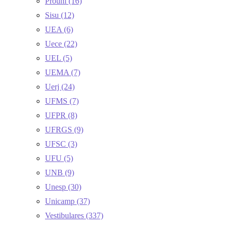
Prouni
(16)
Sisu
(12)
UEA
(6)
Uece
(22)
UEL
(5)
UEMA
(7)
Uerj
(24)
UFMS
(7)
UFPR
(8)
UFRGS
(9)
UFSC
(3)
UFU
(5)
UNB
(9)
Unesp
(30)
Unicamp
(37)
Vestibulares
(337)