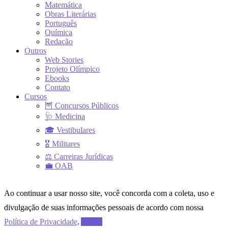
Matemática
Obras Literárias
Português
Química
Redação
Outros
Web Stories
Projeto Olímpico
Ebooks
Contato
Cursos
🦉 Concursos Públicos
🩺 Medicina
🎓 Vestibulares
🎖 Militares
⚖ Carreiras Jurídicas
💼 OAB
Ao continuar a usar nosso site, você concorda com a coleta, uso e
divulgação de suas informações pessoais de acordo com nossa
Política de Privacidade
.
Aceito