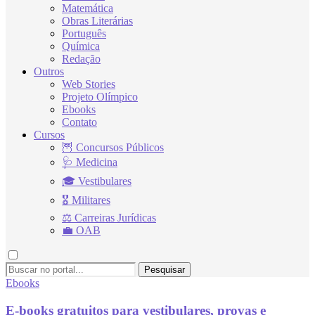
Matemática
Obras Literárias
Português
Química
Redação
Outros
Web Stories
Projeto Olímpico
Ebooks
Contato
Cursos
🦉 Concursos Públicos
🩺 Medicina
🎓 Vestibulares
🎖 Militares
⚖ Carreiras Jurídicas
💼 OAB
Pesquisar
Ebooks
E-books gratuitos para vestibulares, provas e