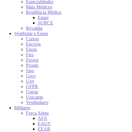
Especialidades
Mais Médicos
Residência Médica
Enare
SURCE
Revalida
Vestibular e Enem
Cursos
Encceja
Enem
Fies
Fuvest
Prouni
Sisu
Uece
Uerj
UFPR
Unesp
Unicamp
Vestibulares
Militares
Força Aérea
AFA
EAGS
EEAR