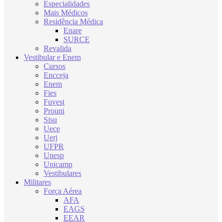
Especialidades
Mais Médicos
Residência Médica
Enare
SURCE
Revalida
Vestibular e Enem
Cursos
Encceja
Enem
Fies
Fuvest
Prouni
Sisu
Uece
Uerj
UFPR
Unesp
Unicamp
Vestibulares
Militares
Força Aérea
AFA
EAGS
EEAR