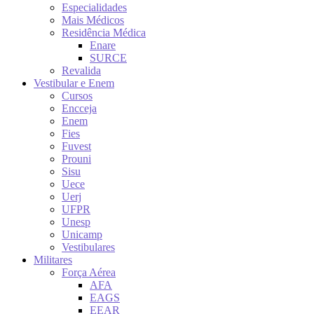
Especialidades
Mais Médicos
Residência Médica
Enare
SURCE
Revalida
Vestibular e Enem
Cursos
Encceja
Enem
Fies
Fuvest
Prouni
Sisu
Uece
Uerj
UFPR
Unesp
Unicamp
Vestibulares
Militares
Força Aérea
AFA
EAGS
EEAR