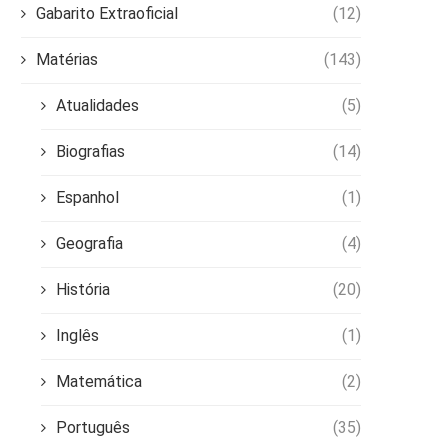
Gabarito Extraoficial
(12)
Matérias
(143)
Atualidades
(5)
Biografias
(14)
Espanhol
(1)
Geografia
(4)
História
(20)
Inglês
(1)
Matemática
(2)
Português
(35)