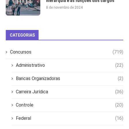
hierarquia e as funções dos cargos
8 de novembro de 2024
CATEGORIAS
Concursos
(719)
Administrativo
(22)
Bancas Organizadoras
(2)
Carreira Jurídica
(36)
Controle
(20)
Federal
(16)