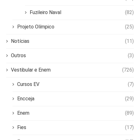
Fuzileiro Naval
(82)
Projeto Olímpico
(25)
Notícias
(11)
Outros
(3)
Vestibular e Enem
(726)
Cursos EV
(7)
Encceja
(29)
Enem
(89)
Fies
(17)