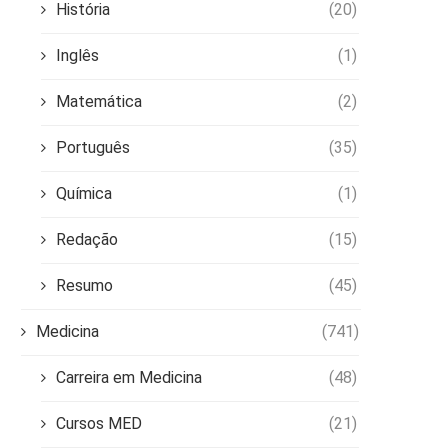
História
(20)
Inglês
(1)
Matemática
(2)
Português
(35)
Química
(1)
Redação
(15)
Resumo
(45)
Medicina
(741)
Carreira em Medicina
(48)
Cursos MED
(21)