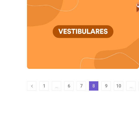
1
…
6
7
8
9
10
…