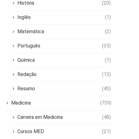
História
(20)
Inglês
(1)
Matemática
(2)
Português
(35)
Química
(1)
Redação
(15)
Resumo
(45)
Medicina
(739)
Carreira em Medicina
(48)
Cursos MED
(21)