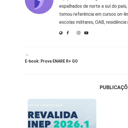
espalhados de norte a sul do país,
tornou referência em cursos on-l
escolas militares, OAB, residência
←
E-book: Prova ENARE R+ GO
PUBLICAÇÕ