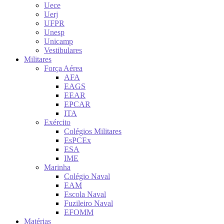
Uece
Uerj
UFPR
Unesp
Unicamp
Vestibulares
Militares
Força Aérea
AFA
EAGS
EEAR
EPCAR
ITA
Exército
Colégios Militares
EsPCEx
ESA
IME
Marinha
Colégio Naval
EAM
Escola Naval
Fuzileiro Naval
EFOMM
Matérias