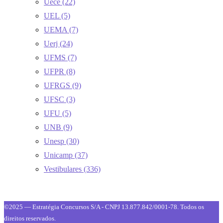
Uece
(22)
UEL
(5)
UEMA
(7)
Uerj
(24)
UFMS
(7)
UFPR
(8)
UFRGS
(9)
UFSC
(3)
UFU
(5)
UNB
(9)
Unesp
(30)
Unicamp
(37)
Vestibulares
(336)
©2025 — Estratégia Concursos S/A - CNPJ 13.877.842/0001-78. Todos os
direitos reservados.