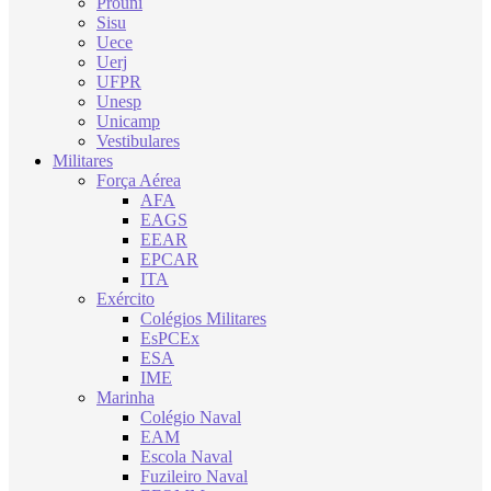
Prouni
Sisu
Uece
Uerj
UFPR
Unesp
Unicamp
Vestibulares
Militares
Força Aérea
AFA
EAGS
EEAR
EPCAR
ITA
Exército
Colégios Militares
EsPCEx
ESA
IME
Marinha
Colégio Naval
EAM
Escola Naval
Fuzileiro Naval