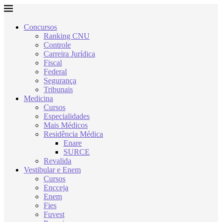
Concursos
Ranking CNU
Controle
Carreira Jurídica
Fiscal
Federal
Segurança
Tribunais
Medicina
Cursos
Especialidades
Mais Médicos
Residência Médica
Enare
SURCE
Revalida
Vestibular e Enem
Cursos
Encceja
Enem
Fies
Fuvest