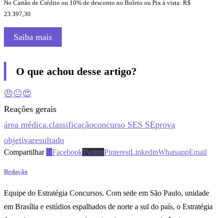
No Cartão de Crédito ou 10% de desconto no Boleto ou Pix à vista: R$
23.397,30
Saiba mais
O que achou desse artigo?
😠
😐
😍
Reações gerais
área médica.
classificação
concurso SES SE
prova
objetiva
resultado
Compartilhar
0
Facebook
Twitter
Pinterest
Linkedin
Whatsapp
Email
Redação
Equipe do Estratégia Concursos. Com sede em São Paulo, unidade
em Brasília e estúdios espalhados de norte a sul do país, o Estratégia