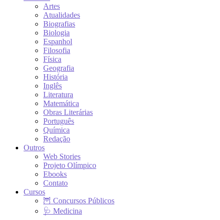
Artes
Atualidades
Biografias
Biologia
Espanhol
Filosofia
Física
Geografia
História
Inglês
Literatura
Matemática
Obras Literárias
Português
Química
Redação
Outros
Web Stories
Projeto Olímpico
Ebooks
Contato
Cursos
🦉 Concursos Públicos
🩺 Medicina