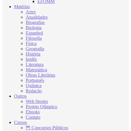
EFOMM
Matérias
Artes
Atualidades
Biografias
Biologia
Espanhol
Filosofia
Física
Geografia
História
Inglês
Literatura
Matemática
Obras Literárias
Português
Química
Redação
Outros
Web Stories
Projeto Olímpico
Ebooks
Contato
Cursos
🦉 Concursos Públicos