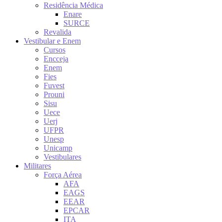
Residência Médica
Enare
SURCE
Revalida
Vestibular e Enem
Cursos
Encceja
Enem
Fies
Fuvest
Prouni
Sisu
Uece
Uerj
UFPR
Unesp
Unicamp
Vestibulares
Militares
Força Aérea
AFA
EAGS
EEAR
EPCAR
ITA