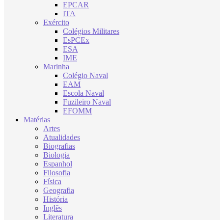
EPCAR
ITA
Exército
Colégios Militares
EsPCEx
ESA
IME
Marinha
Colégio Naval
EAM
Escola Naval
Fuzileiro Naval
EFOMM
Matérias
Artes
Atualidades
Biografias
Biologia
Espanhol
Filosofia
Física
Geografia
História
Inglês
Literatura