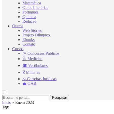
Matemática
Obras Literárias
Português
Química
Redação
Outros
Web Stories
Projeto Olímpico
Ebooks
Contato
Cursos
🦉 Concursos Públicos
🩺 Medicina
🎓 Vestibulares
🎖 Militares
⚖ Carreiras Jurídicas
💼 OAB
Pesquisar
Início
»
Enem 2023
Tag: