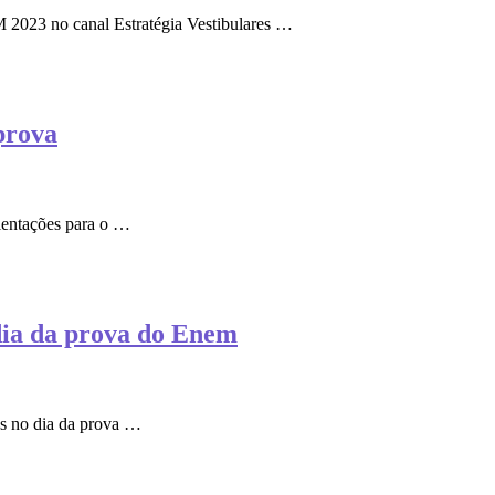
M 2023 no canal Estratégia Vestibulares …
prova
ientações para o …
dia da prova do Enem
os no dia da prova …