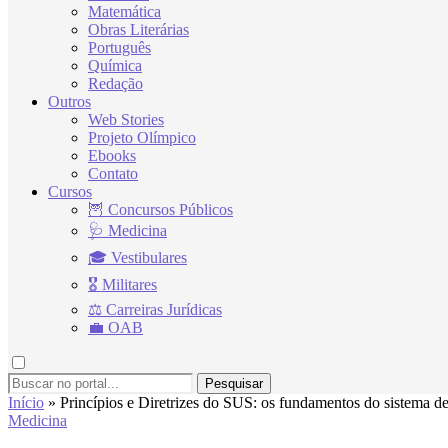
Matemática
Obras Literárias
Português
Química
Redação
Outros
Web Stories
Projeto Olímpico
Ebooks
Contato
Cursos
🦉 Concursos Públicos
🩺 Medicina
🎓 Vestibulares
🎖 Militares
⚖ Carreiras Jurídicas
💼 OAB
Pesquisar
Início
»
Princípios e Diretrizes do SUS: os fundamentos do sistema de
Medicina