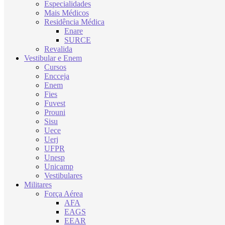
Especialidades
Mais Médicos
Residência Médica
Enare
SURCE
Revalida
Vestibular e Enem
Cursos
Encceja
Enem
Fies
Fuvest
Prouni
Sisu
Uece
Uerj
UFPR
Unesp
Unicamp
Vestibulares
Militares
Força Aérea
AFA
EAGS
EEAR