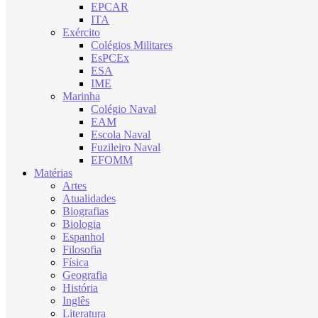
EPCAR
ITA
Exército
Colégios Militares
EsPCEx
ESA
IME
Marinha
Colégio Naval
EAM
Escola Naval
Fuzileiro Naval
EFOMM
Matérias
Artes
Atualidades
Biografias
Biologia
Espanhol
Filosofia
Física
Geografia
História
Inglês
Literatura