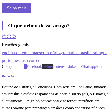
Saiba mais
O que achou desse artigo?
😠
😐
😍
Reações gerais
encima ou em cima
escrita eficaz
gramática brasileira
língua
portuguesa
uso correto
Compartilhar
0
Facebook
Twitter
Pinterest
Linkedin
Whatsapp
Email
Redação
Equipe do Estratégia Concursos. Com sede em São Paulo, unidade
em Brasília e estúdios espalhados de norte a sul do país, o Estratégia
é, atualmente, um grupo educacional e se tornou referência em
cursos on-line para preparação em áreas como concursos públicos,