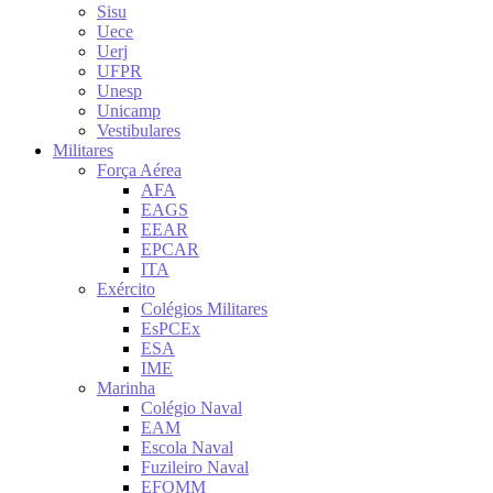
Sisu
Uece
Uerj
UFPR
Unesp
Unicamp
Vestibulares
Militares
Força Aérea
AFA
EAGS
EEAR
EPCAR
ITA
Exército
Colégios Militares
EsPCEx
ESA
IME
Marinha
Colégio Naval
EAM
Escola Naval
Fuzileiro Naval
EFOMM