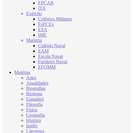
EPCAR
ITA
Exército
Colégios Militares
EsPCEx
ESA
IME
Marinha
Colégio Naval
EAM
Escola Naval
Fuzileiro Naval
EFOMM
Matérias
Artes
Atualidades
Biografias
Biologia
Espanhol
Filosofia
Física
Geografia
História
Inglês
Literatura