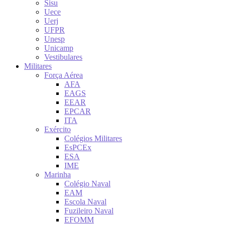
Sisu
Uece
Uerj
UFPR
Unesp
Unicamp
Vestibulares
Militares
Força Aérea
AFA
EAGS
EEAR
EPCAR
ITA
Exército
Colégios Militares
EsPCEx
ESA
IME
Marinha
Colégio Naval
EAM
Escola Naval
Fuzileiro Naval
EFOMM