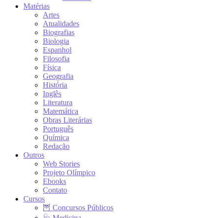
Matérias
Artes
Atualidades
Biografias
Biologia
Espanhol
Filosofia
Física
Geografia
História
Inglês
Literatura
Matemática
Obras Literárias
Português
Química
Redação
Outros
Web Stories
Projeto Olímpico
Ebooks
Contato
Cursos
🦉 Concursos Públicos
🩺 Medicina