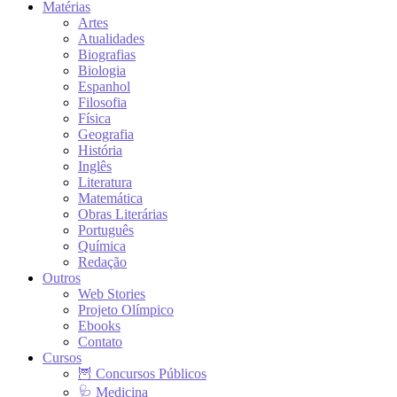
Matérias
Artes
Atualidades
Biografias
Biologia
Espanhol
Filosofia
Física
Geografia
História
Inglês
Literatura
Matemática
Obras Literárias
Português
Química
Redação
Outros
Web Stories
Projeto Olímpico
Ebooks
Contato
Cursos
🦉 Concursos Públicos
🩺 Medicina