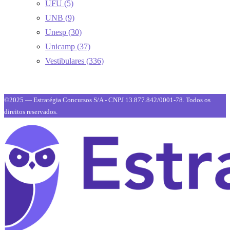
UFU
(5)
UNB
(9)
Unesp
(30)
Unicamp
(37)
Vestibulares
(336)
©2025 — Estratégia Concursos S/A - CNPJ 13.877.842/0001-78. Todos os
direitos reservados.